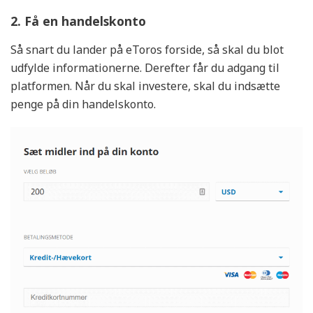
Unikke fordele
2. Få en handelskonto
Dansk Support
Tilbyder Aktiesparekonto
Så snart du lander på eToros forside, så skal du blot
Tilbyder Ratepension, Livrente og Aldersopsparing
udfylde informationerne. Derefter får du adgang til
platformen. Når du skal investere, skal du indsætte
Kurtage fra
penge på din handelskonto.
Fra 0 kr.
Kontogebyr
0 kr. pr. år
Vurdering af Mobilapp
6.5/10
KØB AKTIER
Læs Anmeldelse