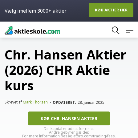
KØB AKTIER HER
Vælg imellem 3000+ aktier
Skip
to
content
Chr. Hansen Aktier
(2026) CHR Aktie
kurs
Skrevet af
Mark Thorsen
-
OPDATERET:
28. januar 2025
KØB CHR. HANSEN AKTIER
Din kapital er udsat for risici.
Andre gebyrer gælder.
For mere information besøg etoro.com/trading/fees.