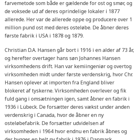
farvemetode som både er gældende for ost og smør, og
de voksede ud af deres oprindelige lokaler i 1877
allerede. Her var de allerede oppe og producere over 1
million pund ost med deres osteløbe. De åbner deres
første fabrik i USA i 1878 og 1879.
Christian D.A. Hansen går bort i 1916 i en alder af 73 år,
og herefter overtager hans søn Johannes Hansen
virksomhedens drift. Han var kemiingeniør og overtog
virksomheden midt under første verdenskrig, hvor Chr.
Hansen oplever at importen fra England bliver
blokeret af tyskerne. Virksomheden overlever og fik
fuld gang i omsætningen igen, samt åbner en fabrik i
1936 i Lübeck. De forsætter deres vækst under anden
verdenskrig i Canada, hvor de åbner en ny
osteløbefabrik. De forsætter udvidelsen af
virksomheden i 1964 hvor endnu en fabrik åbnes og
der bygges en helt ny fabrik i 1976 i Danmark.