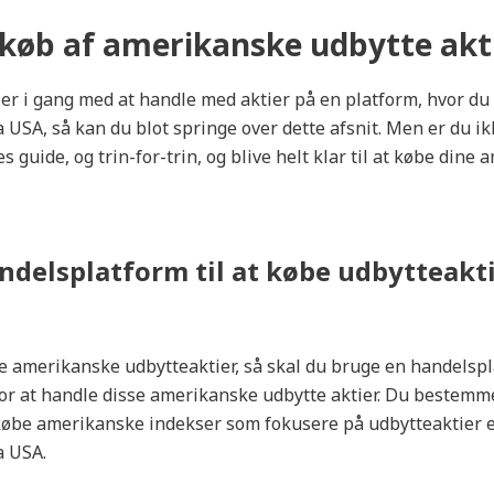
Aktiesparekonto
Vurdering af Mobilapp
Tilbyder
l køb af amerikanske udbytte akt
6.5/10
Ratepension,
Livrente og
Aldersopsparing
 er i gang med at handle med aktier på en platform, hvor du
a USA, så kan du blot springe over dette afsnit. Men er du i
s guide, og trin-for-trin, og blive helt klar til at købe dine
ndelsplatform til at købe udbytteakti
e amerikanske udbytteaktier, så skal du bruge en handelsp
or at handle disse amerikanske udbytte aktier. Du bestemme
købe amerikanske indekser som fokusere på udbytteaktier e
a USA.