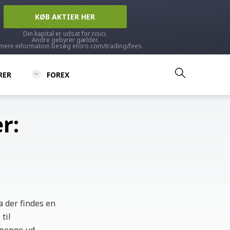
KØB AKTIER HER
Din kapital er udsat for risici.
Andre gebyrer gælder.
mere information besøg etoro.com/trading/fees.
RER
FOREX
r:
a der findes en
til