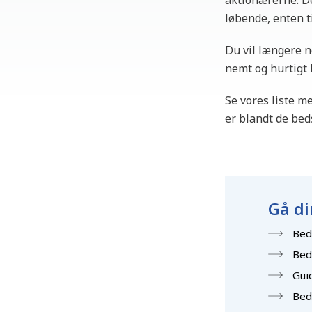
aktionærerne. De
løbende, enten ti
Du vil længere n
nemt og hurtigt 
Se vores liste m
er blandt de bed
Gå di
Bed
Bed
Gui
Bed