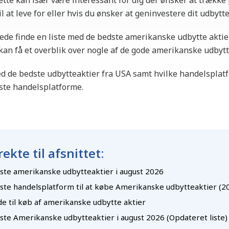
tte kan især være interessant for dig der ønsker at trække
l at leve for eller hvis du ønsker at geninvestere dit udbytte
ede finde en liste med de bedste amerikanske udbytte aktier
kan få et overblik over nogle af de gode amerikanske udbytt
ed de bedste udbytteaktier fra USA samt hvilke handelsplat
ste handelsplatforme.
rekte til afsnittet:
ste amerikanske udbytteaktier i august 2026
ste handelsplatform til at købe Amerikanske udbytteaktier (2
de til køb af amerikanske udbytte aktier
ste Amerikanske udbytteaktier i august 2026 (Opdateret liste)