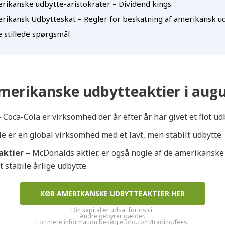
rikanske udbytte-aristokrater – Dividend kings
rikansk Udbytteskat – Regler for beskatning af amerikansk u
e stillede spørgsmål
merikanske udbytteaktier i augu
 Coca-Cola er virksomhed der år efter år har givet et flot ud
e er en global virksomhed med et lavt, men stabilt udbytte.
aktier
– McDonalds aktier, er også nogle af de amerikanske
 stabile årlige udbytte.
KØB AMERIKANSKE UDBYTTEAKTIER HER
Din kapital er udsat for risici.
Andre gebyrer gælder.
For mere information besøg etoro.com/trading/fees.