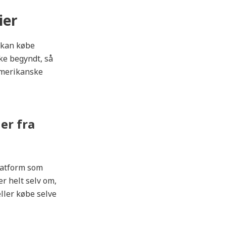
ier
 kan købe
kke begyndt, så
 amerikanske
er fra
latform som
r helt selv om,
ller købe selve