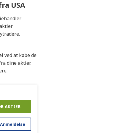
fra USA
tiehandler
aktier
ytradere.
el ved at købe de
ra dine aktier,
ære.
ØB AKTIER
 Anmeldelse