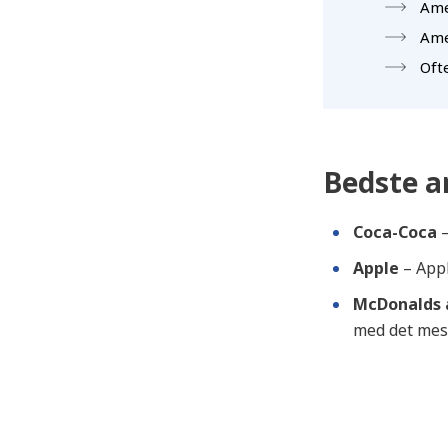
Ame
Ame
Oft
Bedste a
Coca-Coca
–
Apple
– Appl
McDonalds 
med det mest