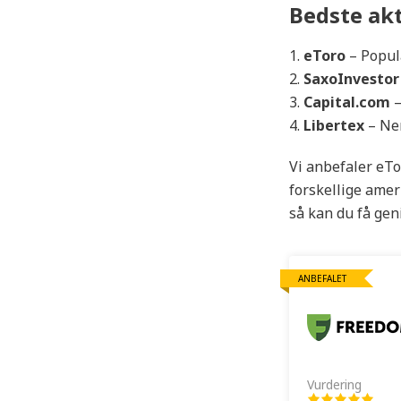
Bedste akt
eToro
– Popul
SaxoInvesto
Capital.com
–
Libertex
– Ne
Vi anbefaler eTo
forskellige ameri
så kan du få gen
ANBEFALET
Vurdering