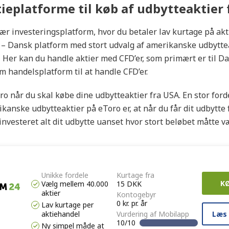
ieplatforme til køb af udbytteaktier 
ær investeringsplatform, hvor du betaler lav kurtage på ak
r
– Dansk platform med stort udvalg af amerikanske udbytte
 Her kan du handle aktier med CFD’er, som primært er til Da
m handelsplatform til at handle CFD’er.
ro når du skal købe dine udbytteaktier fra USA. En stor ford
kanske udbytteaktier på eToro er, at når du får dit udbytte f
investeret alt dit udbytte uanset hvor stort beløbet måtte v
Unikke fordele
Kurtage fra
K
Vælg mellem 40.000
15 DKK
aktier
Kontogebyr
0 kr. pr. år
Lav kurtage per
Læs
aktiehandel
Vurdering af Mobilapp
10/10
Ny simpel måde at