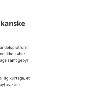
ikanske
handelsplatform
 og ikke køber
tage samt gebyr
llig kurtage, et
ytteaktier.