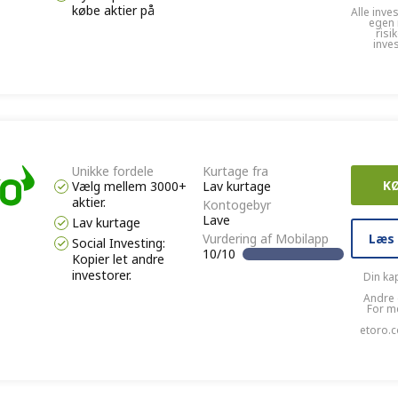
købe aktier på
Alle inve
egen 
risi
inve
Unikke fordele
Kurtage fra
K
Vælg mellem 3000+
Lav kurtage
aktier.
Kontogebyr
Lave
Lav kurtage
Læs
Vurdering af Mobilapp
Social Investing:
10/10
Kopier let andre
investorer.
Din kap
Andre 
For m
etoro.c