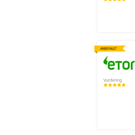
ANBEFALET
Vurdering