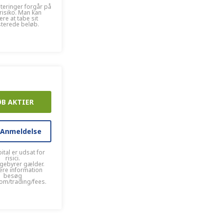
steringer forgår på
risiko. Man kan
kere at tabe sit
sterede beløb.
ØB AKTIER
 Anmeldelse
ital er udsat for
risici.
gebyrer gælder.
ere information
besøg
om/trading/fees.