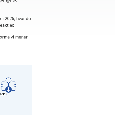
 penge ud
.
 i 2026, hvor du
eaktier.
forme vi mener
026)