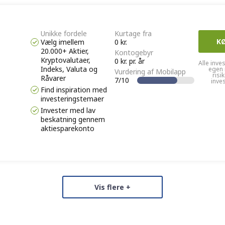
Unikke fordele
Kurtage fra
K
Vælg imellem
0 kr.
20.000+ Aktier,
Kontogebyr
Kryptovalutaer,
0 kr. pr. år
Alle inve
Indeks, Valuta og
egen 
Vurdering af Mobilapp
risi
Råvarer
7/10
inve
Find inspiration med
investeringstemaer
Invester med lav
beskatning gennem
aktiesparekonto
Vis flere +
Unikke fordele
Kurtage fra
K
Dansk Support
Fra 0 kr.
Læs
Kontogebyr
Tilbyder
0 kr. pr. år