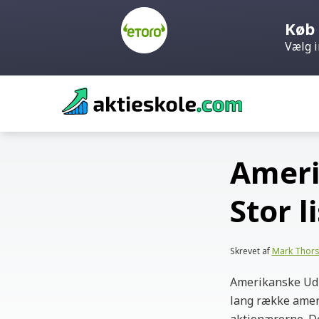
Køb 
Vælg i
Skip
to
content
Ameri
Stor l
Skrevet af
Mark Thor
Amerikanske Udby
lang række ameri