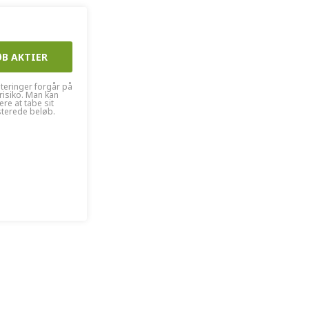
ØB AKTIER
steringer forgår på
risiko. Man kan
kere at tabe sit
sterede beløb.
ØB AKTIER
 Anmeldelse