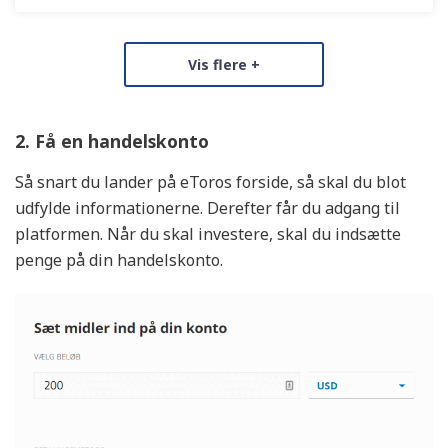
Vis flere +
Vurdering
Unikke fordele
2. Få en handelskonto
Dansk Support
Tilbyder Aktiesparekonto
Så snart du lander på eToros forside, så skal du blot
Tilbyder Ratepension, Livrente og Aldersopsparing
udfylde informationerne. Derefter får du adgang til
platformen. Når du skal investere, skal du indsætte
Kurtage fra
penge på din handelskonto.
Fra 0 kr.
Kontogebyr
0 kr. pr. år
Vurdering af Mobilapp
6.5/10
KØB AKTIER