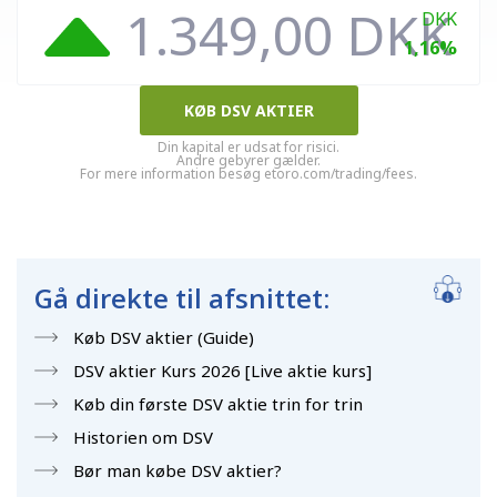
1.349,00 DKK
DKK
1,16%
KØB DSV AKTIER
Din kapital er udsat for risici.
Andre gebyrer gælder.
For mere information besøg etoro.com/trading/fees.
Gå direkte til afsnittet:
Køb DSV aktier (Guide)
DSV aktier Kurs 2026 [Live aktie kurs]
Køb din første DSV aktie trin for trin
Historien om DSV
Bør man købe DSV aktier?