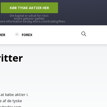
KØB TYSKE AKTIER HER
Din kapital er udsat for risici.
Andre gebyrer gælder.
mere information besøg etoro.com/trading/fees.
RER
FOREX
itter
t købe aktier i.
e af de tyske