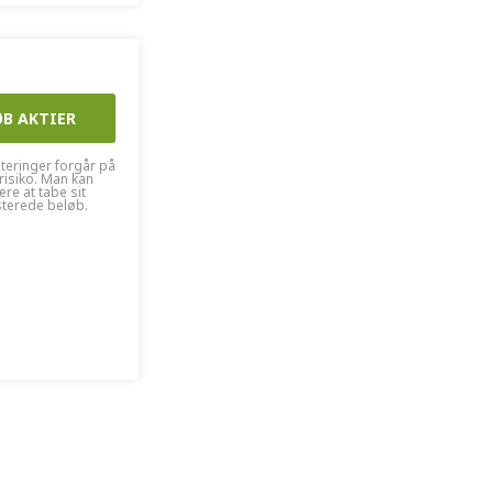
ØB AKTIER
steringer forgår på
risiko. Man kan
kere at tabe sit
sterede beløb.
ØB AKTIER