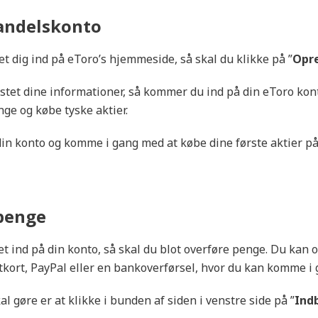
Læs
Kontogebyr
Tilbyder
0 kr. pr. år
Aktiesparekonto
handelskonto
Vurdering af Mobilapp
Tilbyder
6.5/10
Ratepension,
et dig ind på eToro’s hjemmeside, så skal du klikke på ”
Opre
Livrente og
Aldersopsparing
stet dine informationer, så kommer du ind på din eToro kont
ge og købe tyske aktier.
in konto og komme i gang med at købe dine første aktier p
 penge
 ind på din konto, så skal du blot overføre penge. Du kan 
kort, PayPal eller en bankoverførsel, hvor du kan komme i 
l gøre er at klikke i bunden af siden i venstre side på ”
Ind