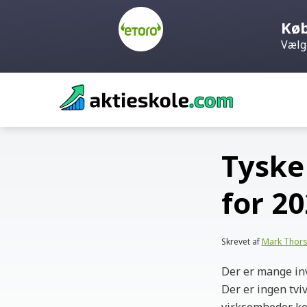
Køb
Vælg
Skip
to
content
Tyske 
for 2
Skrevet af
Mark Thor
Der er mange inv
Der er ingen tvi