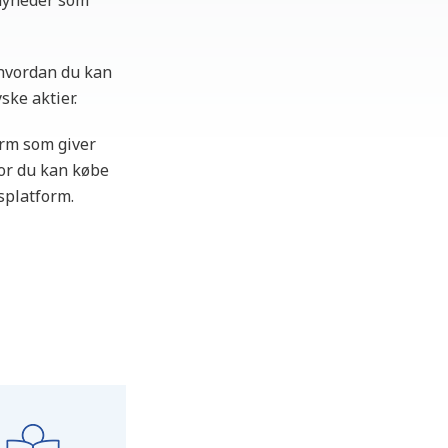
 nyheder som
g hvordan du kan
ke aktier.
orm som giver
vor du kan købe
splatform.