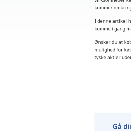
virksomheder ken
kommer omkring 
I denne artikel h
komme i gang med
Ønsker du at køb
mulighed for køb
tyske aktier ude
Gå di