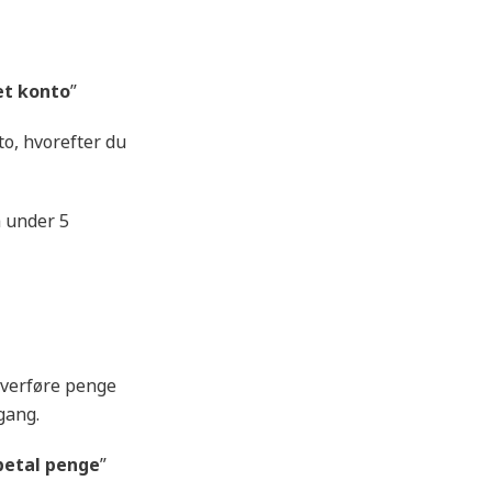
 Anmeldelse
t konto
”
o, hvorefter du
å under 5
overføre penge
gang.
betal penge
”