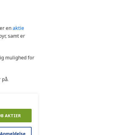
ker en
aktie
byr, samt er
mig mulighed for
 på.
ØB AKTIER
 Anmeldelse