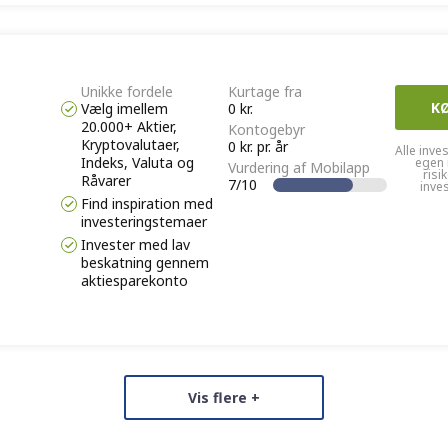
Unikke fordele
Kurtage fra
K
Vælg imellem
0 kr.
20.000+ Aktier,
Kontogebyr
Kryptovalutaer,
0 kr. pr. år
Alle inve
Indeks, Valuta og
egen 
Vurdering af Mobilapp
risi
Råvarer
7/10
inve
Find inspiration med
investeringstemaer
Invester med lav
beskatning gennem
aktiesparekonto
Vis flere +
Unikke fordele
Kurtage fra
K
Dansk Support
Fra 0 kr.