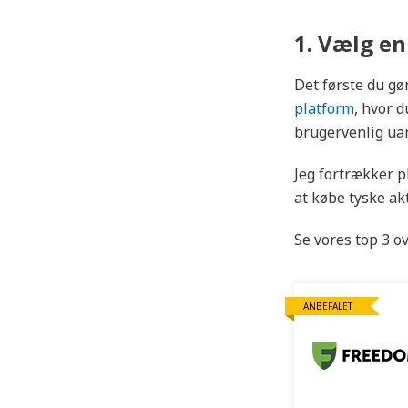
1. Vælg e
Det første du gø
platform
, hvor 
brugervenlig uan
Jeg fortrækker p
at købe tyske akt
Se vores top 3 ov
ANBEFALET