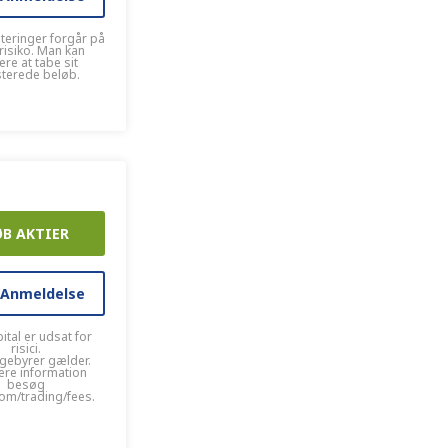
steringer forgår på
risiko. Man kan
kere at tabe sit
sterede beløb.
ØB AKTIER
 Anmeldelse
ital er udsat for
risici.
gebyrer gælder.
ere information
besøg
om/trading/fees.