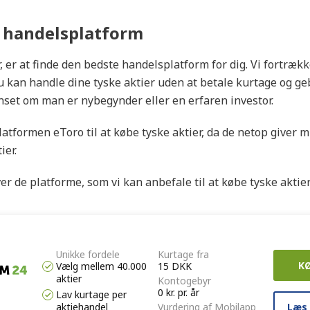
n handelsplatform
r, er at finde den bedste handelsplatform for dig. Vi fortræk
du kan handle dine tyske aktier uden at betale kurtage og ge
set om man er nybegynder eller en erfaren investor.
latformen eToro til at købe tyske aktier, da de netop giver 
ier.
er de platforme, som vi kan anbefale til at købe tyske aktier
Unikke fordele
Kurtage fra
K
Vælg mellem 40.000
15 DKK
aktier
Kontogebyr
0 kr. pr. år
Lav kurtage per
Læs
aktiehandel
Vurdering af Mobilapp