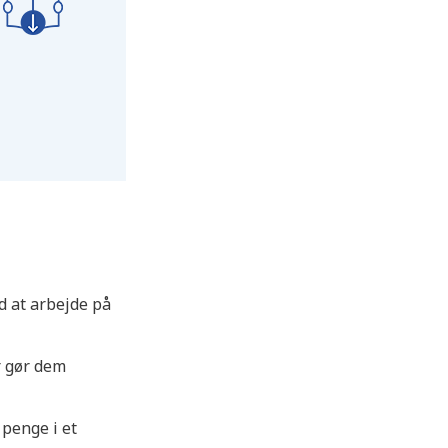
d at arbejde på
r gør dem
 penge i et