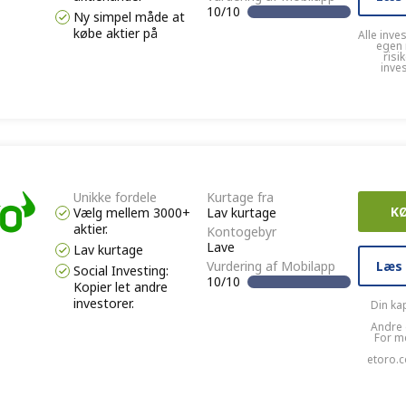
10/10
Ny simpel måde at
købe aktier på
Alle inve
egen 
risi
inve
Unikke fordele
Kurtage fra
K
Vælg mellem 3000+
Lav kurtage
aktier.
Kontogebyr
Lave
Lav kurtage
Læs
Vurdering af Mobilapp
Social Investing:
10/10
Kopier let andre
investorer.
Din kap
Andre 
For m
etoro.c