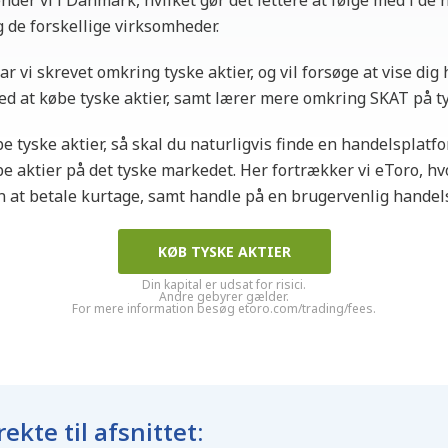
der vi i Danmark, hvilket gør det lettere at følge med i de
de forskellige virksomheder.
ar vi skrevet omkring tyske aktier, og vil forsøge at vise di
 at købe tyske aktier, samt lærer mere omkring SKAT på tys
e tyske aktier, så skal du naturligvis finde en handelsplatf
e aktier på det tyske markedet. Her fortrækker vi eToro, h
n at betale kurtage, samt handle på en brugervenlig handel
KØB TYSKE AKTIER
Din kapital er udsat for risici.
Andre gebyrer gælder.
For mere information besøg etoro.com/trading/fees.
rekte til afsnittet: