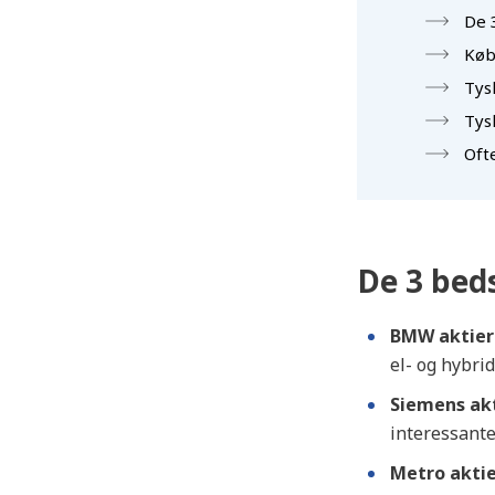
De 
Køb
Tys
Tys
Oft
De 3 beds
BMW aktier
el- og hybrid
Siemens ak
interessante
Metro akti