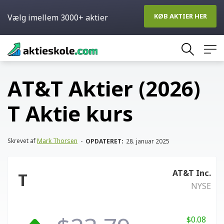
KØB AKTIER HER
Vælg imellem 3000+ aktier
Skip
to
content
AT&T Aktier (2026)
T Aktie kurs
Skrevet af
Mark Thorsen
-
OPDATERET:
28. januar 2025
AT&T Inc.
T
NYSE
$0.08