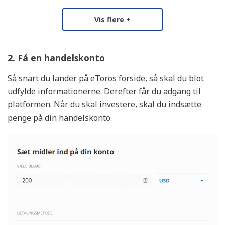
Vis flere +
Vurdering
Unikke fordele
2. Få en handelskonto
Dansk Support
Tilbyder Aktiesparekonto
Så snart du lander på eToros forside, så skal du blot
Tilbyder Ratepension, Livrente og Aldersopsparing
udfylde informationerne. Derefter får du adgang til
platformen. Når du skal investere, skal du indsætte
Kurtage fra
penge på din handelskonto.
Fra 0 kr.
Kontogebyr
0 kr. pr. år
Vurdering af Mobilapp
6.5/10
KØB AKTIER
Læs Anmeldelse