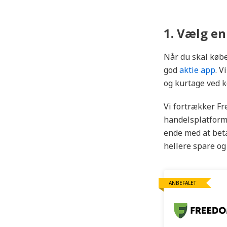
1. Vælg e
Når du skal købe
god
aktie app
. V
og kurtage ved kø
Vi fortrækker Fr
handelsplatform.
ende med at beta
hellere spare og 
ANBEFALET