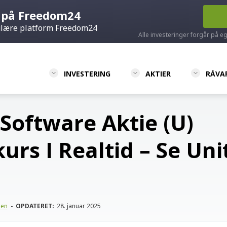
r på Freedom24
ulære platform Freedom24
Alle investeringer forgår på eg
INVESTERING
AKTIER
RÅVA
 Software Aktie (U)
urs I Realtid – Se Uni
sen
-
OPDATERET:
28. januar 2025