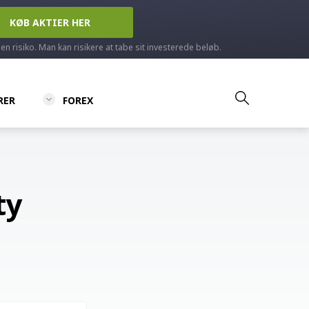
KØB AKTIER HER
en risiko. Man kan risikere at tabe sit investerede beløb.
RER
FOREX
ty