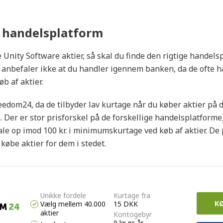
n handelsplatform
 Unity Software aktier, så skal du finde den rigtige handel
i anbefaler ikke at du handler igennem banken, da de ofte h
b af aktier.
eedom24, da de tilbyder lav kurtage når du køber aktier på 
 Der er stor prisforskel på de forskellige handelsplatforme
le op imod 100 kr. i minimumskurtage ved køb af aktier. De p
købe aktier for dem i stedet.
Unikke fordele
Kurtage fra
K
Vælg mellem 40.000
15 DKK
aktier
Kontogebyr
0 kr. pr. år