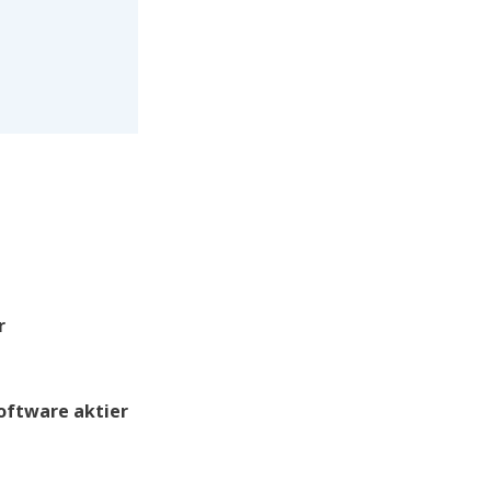
r
Software
aktier