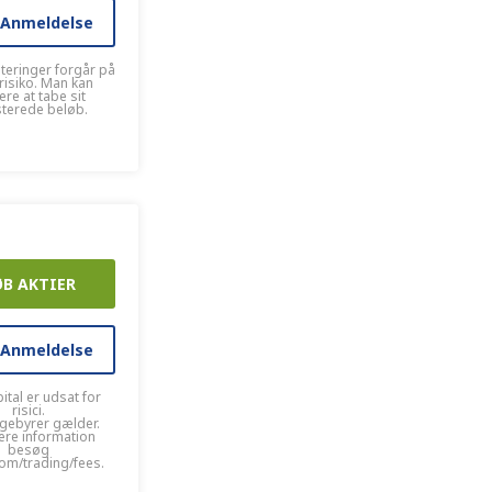
 Anmeldelse
steringer forgår på
risiko. Man kan
kere at tabe sit
sterede beløb.
ØB AKTIER
 Anmeldelse
ital er udsat for
risici.
gebyrer gælder.
ere information
besøg
om/trading/fees.