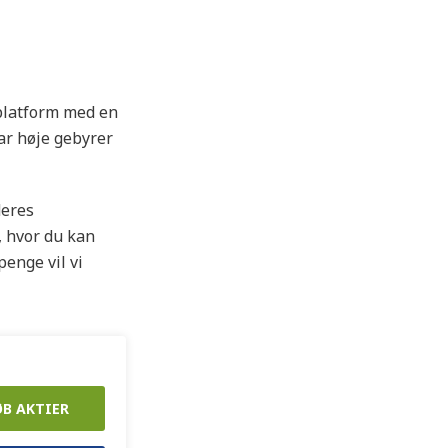
splatform med en
ar høje gebyrer
deres
, hvor du kan
enge vil vi
ØB AKTIER