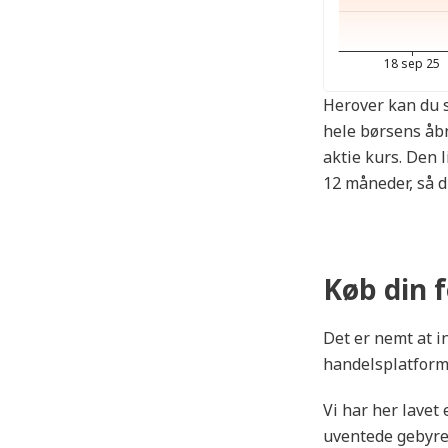
Herover kan du s
hele børsens åbn
aktie kurs. Den l
12 måneder, så d
Køb din f
Det er nemt at in
handelsplatform, 
Vi har her lavet
uventede gebyrer