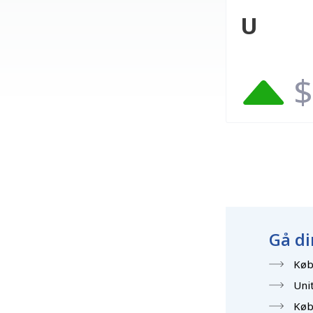
U
$
Gå di
Køb
Unit
Køb 