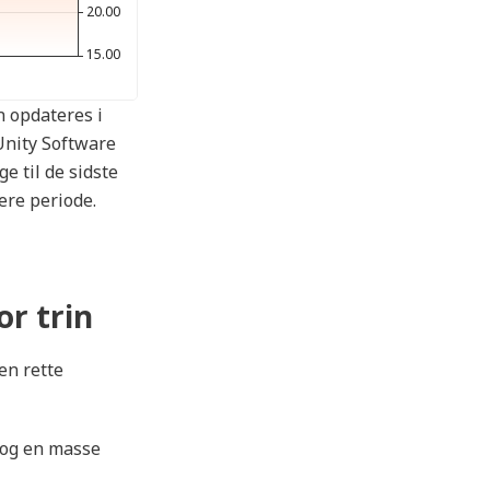
n opdateres i
Unity Software
e til de sidste
ere periode.
or trin
en rette
e og en masse