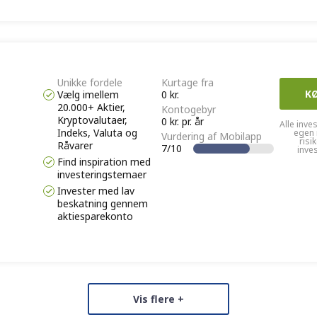
Unikke fordele
Kurtage fra
K
Vælg imellem
0 kr.
20.000+ Aktier,
Kontogebyr
Kryptovalutaer,
0 kr. pr. år
Alle inve
Indeks, Valuta og
egen 
Vurdering af Mobilapp
risi
Råvarer
7/10
inve
Find inspiration med
investeringstemaer
Invester med lav
beskatning gennem
aktiesparekonto
Vis flere +
Unikke fordele
Kurtage fra
K