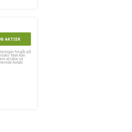
ØB AKTIER
steringer forgår på
risiko. Man kan
kere at tabe sit
sterede beløb.
ØB AKTIER