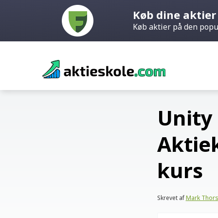
Køb dine aktie
Køb aktier på den pop
Skip
to
content
Unity
Aktiek
kurs
Skrevet af
Mark Thor