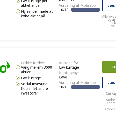
Lav kurtage per
Læs
aktiehandel
Vurdering af Mobilapp
10/10
Ny simpel måde at
købe aktier på
Alle inve
egen 
risi
inve
Unikke fordele
Kurtage fra
K
Vælg mellem 3000+
Lav kurtage
aktier.
Kontogebyr
Lave
Lav kurtage
Læs
Vurdering af Mobilapp
Social Investing:
10/10
Kopier let andre
investorer.
Din kap
Andre 
For m
etoro.c