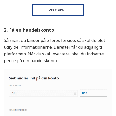
Vis flere +
Vurdering
Unikke fordele
2. Få en handelskonto
Dansk Support
Tilbyder Aktiesparekonto
Så snart du lander på eToros forside, så skal du blot
Tilbyder Ratepension, Livrente og Aldersopsparing
udfylde informationerne. Derefter får du adgang til
platformen. Når du skal investere, skal du indsætte
Kurtage fra
penge på din handelskonto.
Fra 0 kr.
Kontogebyr
0 kr. pr. år
Vurdering af Mobilapp
6.5/10
KØB AKTIER
Læs Anmeldelse