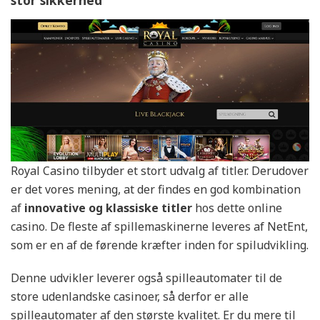
Royal Casino tilbyder et stort udvalg af titler. Derudover
er det vores mening, at der findes en god kombination
af
innovative og klassiske titler
hos dette online
casino. De fleste af spillemaskinerne leveres af NetEnt,
som er en af de førende kræfter inden for spiludvikling.
Denne udvikler leverer også spilleautomater til de
store udenlandske casinoer, så derfor er alle
spilleautomater af den største kvalitet. Er du mere til