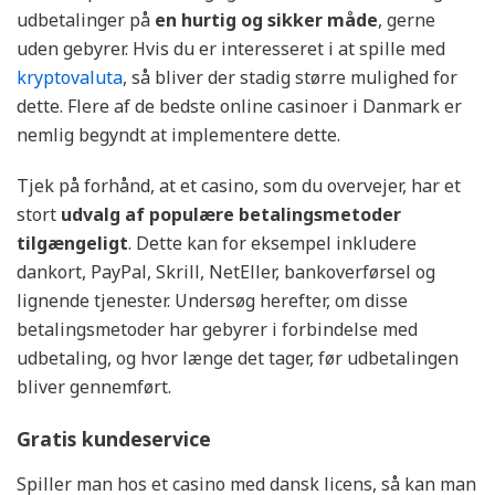
udbetalinger på
en hurtig og sikker måde
, gerne
uden gebyrer. Hvis du er interesseret i at spille med
kryptovaluta
, så bliver der stadig større mulighed for
dette. Flere af de bedste online casinoer i Danmark er
nemlig begyndt at implementere dette.
Tjek på forhånd, at et casino, som du overvejer, har et
stort
udvalg af populære betalingsmetoder
tilgængeligt
. Dette kan for eksempel inkludere
dankort, PayPal, Skrill, NetEller, bankoverførsel og
lignende tjenester. Undersøg herefter, om disse
betalingsmetoder har gebyrer i forbindelse med
udbetaling, og hvor længe det tager, før udbetalingen
bliver gennemført.
Gratis kundeservice
Spiller man hos et casino med dansk licens, så kan man