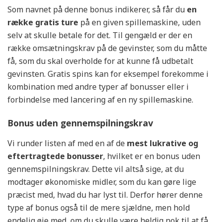
Som navnet på denne bonus indikerer, så får du
en
række gratis ture
på en given spillemaskine, uden
selv at skulle betale for det. Til gengæld er der en
række omsætningskrav på de gevinster, som du måtte
få, som du skal overholde for at kunne få udbetalt
gevinsten. Gratis spins kan for eksempel forekomme i
kombination med andre typer af bonusser eller i
forbindelse med lancering af en ny spillemaskine.
Bonus uden gennemspilningskrav
Vi runder listen af med en af de
mest lukrative og
eftertragtede bonusser
, hvilket er en bonus uden
gennemspilningskrav. Dette vil altså sige, at du
modtager økonomiske midler, som du kan gøre lige
præcist med, hvad du har lyst til. Derfor hører denne
type af bonus også til de mere sjældne, men hold
endelig øje med, om du skulle være heldig nok til at få