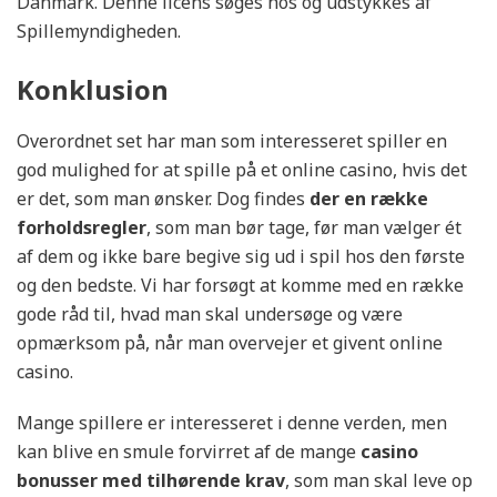
Danmark. Denne licens søges hos og udstykkes af
Spillemyndigheden.
Konklusion
Overordnet set har man som interesseret spiller en
god mulighed for at spille på et online casino, hvis det
er det, som man ønsker. Dog findes
der en række
forholdsregler
, som man bør tage, før man vælger ét
af dem og ikke bare begive sig ud i spil hos den første
og den bedste. Vi har forsøgt at komme med en række
gode råd til, hvad man skal undersøge og være
opmærksom på, når man overvejer et givent online
casino.
Mange spillere er interesseret i denne verden, men
kan blive en smule forvirret af de mange
casino
bonusser med tilhørende krav
, som man skal leve op