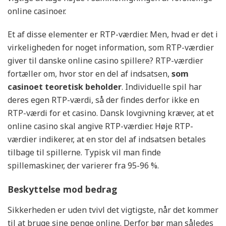
online casinoer.
Et af disse elementer er RTP-værdier. Men, hvad er det i
virkeligheden for noget information, som RTP-værdier
giver til danske online casino spillere? RTP-værdier
fortæller om, hvor stor en del af indsatsen,
som
casinoet teoretisk beholder
. Individuelle spil har
deres egen RTP-værdi, så der findes derfor ikke en
RTP-værdi for et casino. Dansk lovgivning kræver, at et
online casino skal angive RTP-værdier. Høje RTP-
værdier indikerer, at en stor del af indsatsen betales
tilbage til spillerne. Typisk vil man finde
spillemaskiner, der varierer fra 95-96 %.
Beskyttelse mod bedrag
Sikkerheden er uden tvivl det vigtigste, når det kommer
til at bruge sine penge online. Derfor bør man således