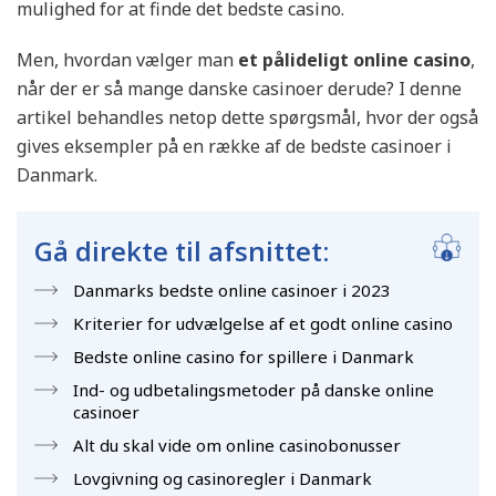
mulighed for at finde det bedste casino.
Men, hvordan vælger man
et pålideligt online casino
,
når der er så mange danske casinoer derude? I denne
artikel behandles netop dette spørgsmål, hvor der også
gives eksempler på en række af de bedste casinoer i
Danmark.
Gå direkte til afsnittet:
Danmarks bedste online casinoer i 2023
Kriterier for udvælgelse af et godt online casino
Bedste online casino for spillere i Danmark
Ind- og udbetalingsmetoder på danske online
casinoer
Alt du skal vide om online casinobonusser
Lovgivning og casinoregler i Danmark