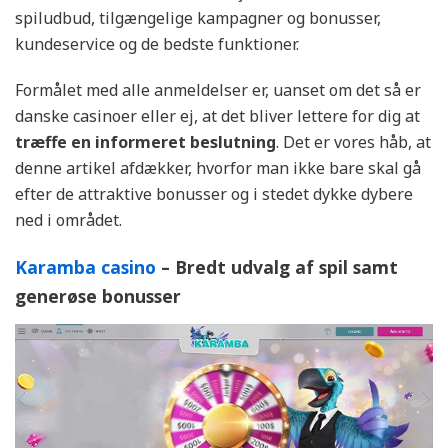
spiludbud, tilgængelige kampagner og bonusser,
kundeservice og de bedste funktioner.
Formålet med alle anmeldelser er, uanset om det så er
danske casinoer eller ej, at det bliver lettere for dig at
træffe en informeret beslutning
. Det er vores håb, at
denne artikel afdækker, hvorfor man ikke bare skal gå
efter de attraktive bonusser og i stedet dykke dybere
ned i området.
Karamba casino
– Bredt udvalg af spil samt
generøse bonusser