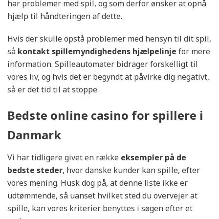
har problemer med spil, og som derfor ønsker at opnå
hjælp til håndteringen af dette.
Hvis der skulle opstå problemer med hensyn til dit spil,
så
kontakt spillemyndighedens hjælpelinje
for mere
information. Spilleautomater bidrager forskelligt til
vores liv, og hvis det er begyndt at påvirke dig negativt,
så er det tid til at stoppe.
Bedste online casino for spillere i
Danmark
Vi har tidligere givet en række
eksempler på de
bedste steder
, hvor danske kunder kan spille, efter
vores mening. Husk dog på, at denne liste ikke er
udtømmende, så uanset hvilket sted du overvejer at
spille, kan vores kriterier benyttes i søgen efter et