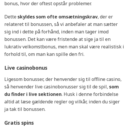
bonus, hvor der oftest opstår problemer.
Dette
skyldes som ofte omsætningskrav
, der er
relateret til bonussen, så vi anbefaler at man sætter
sig ind i dette på forhånd, inden man tager imod
bonussen. Det kan være fristende at sige ja til en
lukrativ velkomstbonus, men man skal være realistisk i
forhold til, om man kan spille den fri.
Live casinobonus
Ligesom bonusser, der henvender sig til offline casino,
så henvender live casinobonusser sig til de spil,
som
du finder i live sektionen
. Husk i denne forbindelse
altid at læse gældende regler og vilkår, inden du siger
ja tak til bonussen.
Gratis spins