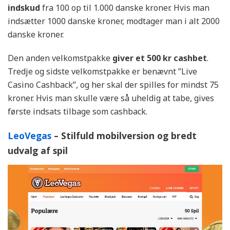
indskud
fra 100 op til 1.000 danske kroner. Hvis man
indsætter 1000 danske kroner, modtager man i alt 2000
danske kroner.
Den anden velkomstpakke
giver et 500 kr cashbet
.
Tredje og sidste velkomstpakke er benævnt ”Live
Casino Cashback”, og her skal der spilles for mindst 75
kroner. Hvis man skulle være så uheldig at tabe, gives
første indsats tilbage som cashback.
LeoVegas
– Stilfuld mobilversion og bredt
udvalg af spil