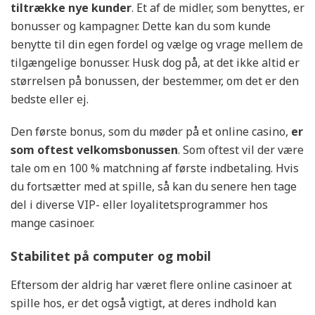
tiltrække nye kunder
. Et af de midler, som benyttes, er
bonusser og kampagner. Dette kan du som kunde
benytte til din egen fordel og vælge og vrage mellem de
tilgængelige bonusser. Husk dog på, at det ikke altid er
størrelsen på bonussen, der bestemmer, om det er den
bedste eller ej.
Den første bonus, som du møder på et online casino,
er
som oftest velkomsbonussen
. Som oftest vil der være
tale om en 100 % matchning af første indbetaling. Hvis
du fortsætter med at spille, så kan du senere hen tage
del i diverse VIP- eller loyalitetsprogrammer hos
mange casinoer.
Stabilitet på computer og mobil
Eftersom der aldrig har været flere online casinoer at
spille hos, er det også vigtigt, at deres indhold kan