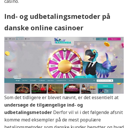
casino.
Ind- og udbetalingsmetoder på
danske online casinoer
Som det tidligere er blevet nævnt, er det essentielt at
undersøge de tilgængelige ind- og
udbetalingsmetoder
Derfor vil vi i det følgende afsnit
komme med eksempler på de mest populære
betalingsmetoder, som danske kunder benytter, og hvad