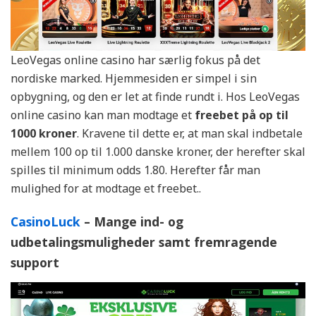
LeoVegas online casino har særlig fokus på det
nordiske marked. Hjemmesiden er simpel i sin
opbygning, og den er let at finde rundt i. Hos LeoVegas
online casino kan man modtage et
freebet på op til
1000 kroner
. Kravene til dette er, at man skal indbetale
mellem 100 op til 1.000 danske kroner, der herefter skal
spilles til minimum odds 1.80. Herefter får man
mulighed for at modtage et freebet..
CasinoLuck
– Mange ind- og
udbetalingsmuligheder samt fremragende
support