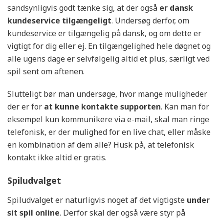
sandsynligvis godt tænke sig, at der også
er dansk
kundeservice tilgængeligt
. Undersøg derfor, om
kundeservice er tilgængelig på dansk, og om dette er
vigtigt for dig eller ej. En tilgængelighed hele døgnet og
alle ugens dage er selvfølgelig altid et plus, særligt ved
spil sent om aftenen.
Slutteligt bør man undersøge, hvor mange muligheder
der er for
at kunne kontakte supporten
. Kan man for
eksempel kun kommunikere via e-mail, skal man ringe
telefonisk, er der mulighed for en live chat, eller måske
en kombination af dem alle? Husk på, at telefonisk
kontakt ikke altid er gratis.
Spiludvalget
Spiludvalget er naturligvis noget af det vigtigste
under
sit spil online
. Derfor skal der også være styr på