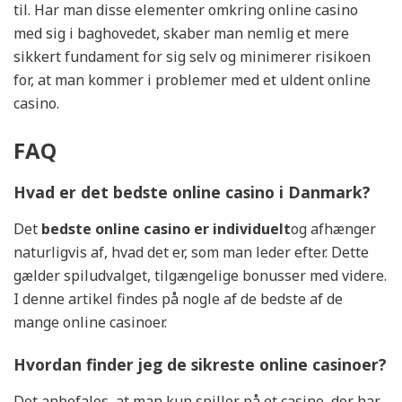
til. Har man disse elementer omkring online casino
med sig i baghovedet, skaber man nemlig et mere
sikkert fundament for sig selv og minimerer risikoen
for, at man kommer i problemer med et uldent online
casino.
FAQ
Hvad er det bedste online casino i Danmark?
Det
bedste online casino er individuelt
og afhænger
naturligvis af, hvad det er, som man leder efter. Dette
gælder spiludvalget, tilgængelige bonusser med videre.
I denne artikel findes på nogle af de bedste af de
mange online casinoer.
Hvordan finder jeg de sikreste online casinoer?
Det anbefales, at man kun spiller på et casino, der har