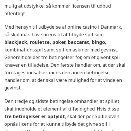
mulig at udstykke, så kommer licensen til udbud
offentligt.
Med hensyn til udbydelse af online casino i Danmark,
så skal man have licens til at tilbyde spil som
blackjack, roulette, poker, baccarat, bingo,
kombinationsspil samt spillemaskiner med gevinst.
Generelt gælder tre betingelser for, om et givent spil
kræver en tilladelse. Den første handler om, at der skal
foretages indsatser, mens den anden betingelse
handler om, at der skal være mulighed for at vinde en
gevinst.
Den tredje og sidste betingelse omhandler, at spillet
skal indeholde et element af tilfældighed. Hvis disse
tre betingelser er opfyldt
, skal der per Spilleloven
opnås licens for at kunne tilbyde det givne spil i