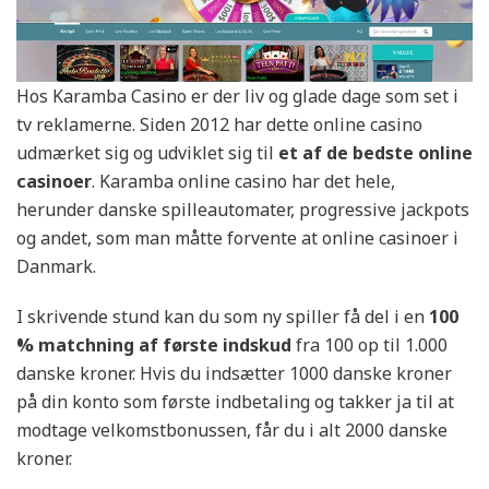
Hos Karamba Casino er der liv og glade dage som set i
tv reklamerne. Siden 2012 har dette online casino
udmærket sig og udviklet sig til
et af de bedste online
casinoer
. Karamba online casino har det hele,
herunder danske spilleautomater, progressive jackpots
og andet, som man måtte forvente at online casinoer i
Danmark.
I skrivende stund kan du som ny spiller få del i en
100
% matchning af første indskud
fra 100 op til 1.000
danske kroner. Hvis du indsætter 1000 danske kroner
på din konto som første indbetaling og takker ja til at
modtage velkomstbonussen, får du i alt 2000 danske
kroner.