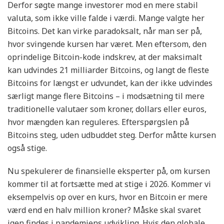
Derfor søgte mange investorer mod en mere stabil
valuta, som ikke ville falde i værdi. Mange valgte her
Bitcoins. Det kan virke paradoksalt, når man ser på,
hvor svingende kursen har været. Men eftersom, den
oprindelige Bitcoin-kode indskrev, at der maksimalt
kan udvindes 21 milliarder Bitcoins, og langt de fleste
Bitcoins for længst er udvundet, kan der ikke udvindes
særligt mange flere Bitcoins – i modsætning til mere
traditionelle valutaer som kroner, dollars eller euros,
hvor mængden kan reguleres. Efterspørgslen på
Bitcoins steg, uden udbuddet steg. Derfor måtte kursen
også stige.
Nu spekulerer de finansielle eksperter på, om kursen
kommer til at fortsætte med at stige i 2026. Kommer vi
eksempelvis op over en kurs, hvor en Bitcoin er mere
værd end en halv million kroner? Måske skal svaret
igen findes i pandemiens udvikling. Hvis den globale