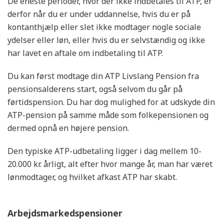
De eneste perioder, hvor der ikke indbetales til ATP, er
derfor når du er under uddannelse, hvis du er på
kontanthjælp eller slet ikke modtager nogle sociale
ydelser eller løn, eller hvis du er selvstændig og ikke
har lavet en aftale om indbetaling til ATP.
Du kan først modtage din ATP Livslang Pension fra
pensionsalderens start, også selvom du går på
førtidspension. Du har dog mulighed for at udskyde din
ATP-pension på samme måde som folkepensionen og
dermed opnå en højere pension.
Den typiske ATP-udbetaling ligger i dag mellem 10-
20.000 kr. årligt, alt efter hvor mange år, man har været
lønmodtager, og hvilket afkast ATP har skabt.
Arbejdsmarkedspensioner