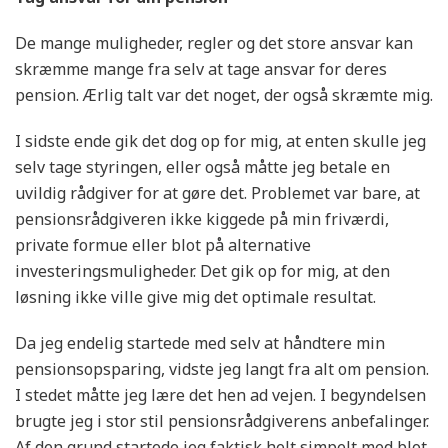
De mange muligheder, regler og det store ansvar kan
skræmme mange fra selv at tage ansvar for deres
pension. Ærlig talt var det noget, der også skræmte mig.
I sidste ende gik det dog op for mig, at enten skulle jeg
selv tage styringen, eller også måtte jeg betale en
uvildig rådgiver for at gøre det. Problemet var bare, at
pensionsrådgiveren ikke kiggede på min friværdi,
private formue eller blot på alternative
investeringsmuligheder. Det gik op for mig, at den
løsning ikke ville give mig det optimale resultat.
Da jeg endelig startede med selv at håndtere min
pensionsopsparing, vidste jeg langt fra alt om pension.
I stedet måtte jeg lære det hen ad vejen. I begyndelsen
brugte jeg i stor stil pensionsrådgiverens anbefalinger.
Af den grund startede jeg faktisk helt simpelt med blot